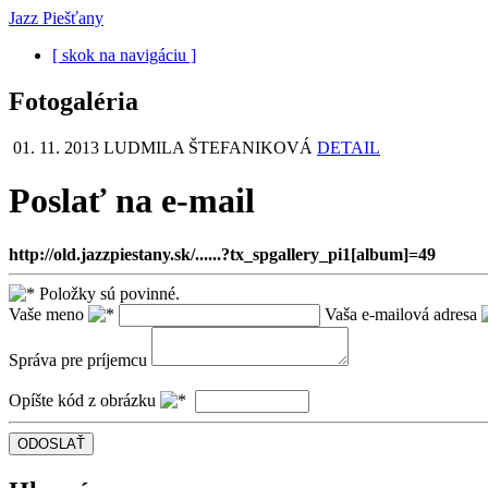
Jazz Piešťany
[ skok na navigáciu ]
Fotogaléria
01. 11. 2013
LUDMILA ŠTEFANIKOVÁ
DETAIL
Poslať na e-mail
http://old.jazzpiestany.sk/......?tx_spgallery_pi1[album]=49
Položky sú povinné.
Vaše meno
Vaša e-mailová adresa
Správa pre príjemcu
Opíšte kód z obrázku