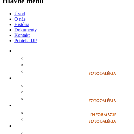
Hlavné menu
Úvod
O nás
História
Dokumenty
Kontakt
Priatelia IJP