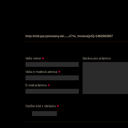
Informácie
Fotogaléria
Jazzletter
2009
2010
http://old.jazzpiestany.sk/......i/?tx_ttnews[pS]=1462563057
Vaše meno
Správa pre príjemcu
Vaša e-mailová adresa
E-mail príjemcu
Opíšte kód z obrázku