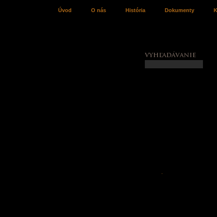
Úvod
O nás
História
Dokumenty
K
Piatkové koncerty
Koncerty
Archív koncertov
Fotogaléria
Jazz v uliciach
Podujatia
Archív podujatí
Fotogaléria
Jazzové kurzy