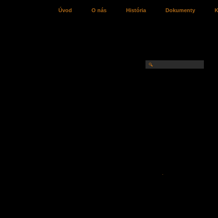
Úvod
O nás
História
Dokumenty
K
Piatkové koncerty
Koncerty
Archív koncertov
Fotogaléria
Jazz v uliciach
Podujatia
Archív podujatí
Fotogaléria
Jazzové kurzy