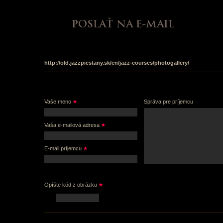
Informácie
Fotogaléria
Jazzletter
2009
2010
http://old.jazzpiestany.sk/en/jazz-courses/photogallery/
Vaše meno
Správa pre príjemcu
Vaša e-mailová adresa
E-mail príjemcu
Opíšte kód z obrázku