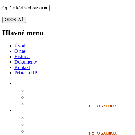
Opíšte kód z obrázku
Hlavné menu
Úvod
O nás
História
Dokumenty
Kontakt
Priatelia IJP