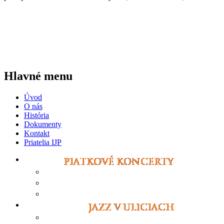
Hlavné menu
Úvod
O nás
História
Dokumenty
Kontakt
Priatelia IJP